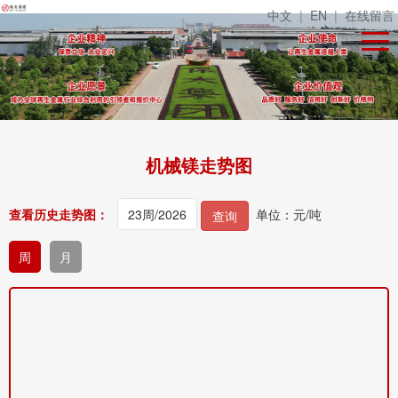
中文
|
EN
|
在线留言
机械镁走势图
查看历史走势图：
单位：元/吨
查询
周
月