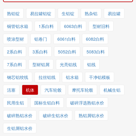
熟铝锭
易拉罐铝锭
生铝锭
熟杂铝
易拉罐
铜管铝水箱
1系白料
6063白料
型材旧料
喷涂型材
铝卷门
6061白料
6082白料
2系白料
3系白料
5052白料
5083白料
7系白料
型材铝屑
光亮铝线
铝线
钢芯铝绞线
拉丝铝线
铝水箱
干净铝模板
活塞
机体
汽车轮毂
摩托车轮毂
机械生铝
民用生铝
国标生铝白料
破碎浮选熟铝水价
破碎熟铝水价
破碎生铝水价
熟铝屑铝水价
生铝屑铝水价