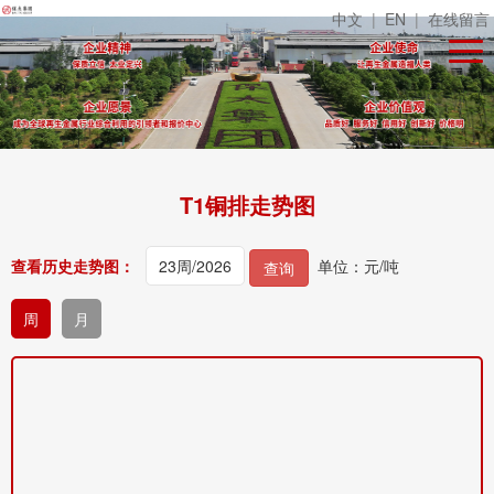
中文
|
EN
|
在线留言
T1铜排走势图
查看历史走势图：
单位：元/吨
查询
周
月