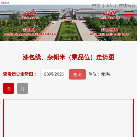
中文
|
EN
|
在线留言
漆包线、杂铜米（乘品位）走势图
查看历史走势图：
单位：元/吨
查询
周
月