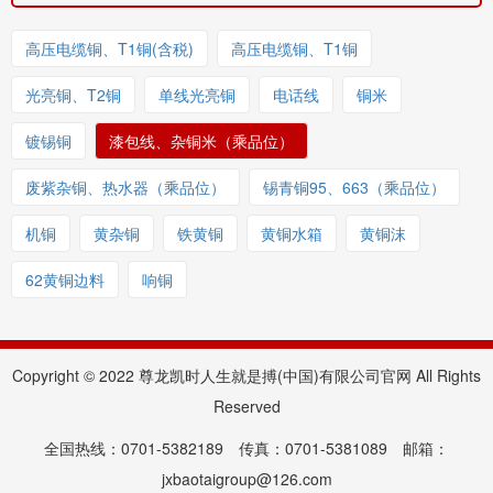
高压电缆铜、T1铜(含税)
高压电缆铜、T1铜
光亮铜、T2铜
单线光亮铜
电话线
铜米
镀锡铜
漆包线、杂铜米（乘品位）
废紫杂铜、热水器（乘品位）
锡青铜95、663（乘品位）
机铜
黄杂铜
铁黄铜
黄铜水箱
黄铜沫
62黄铜边料
响铜
Copyright © 2022 尊龙凯时人生就是搏(中国)有限公司官网 All Rights
Reserved
全国热线：0701-5382189 传真：0701-5381089 邮箱：
jxbaotaigroup@126.com