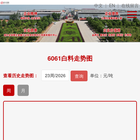
中文
|
EN
|
在线留言
6061白料走势图
查看历史走势图：
单位：元/吨
查询
周
月