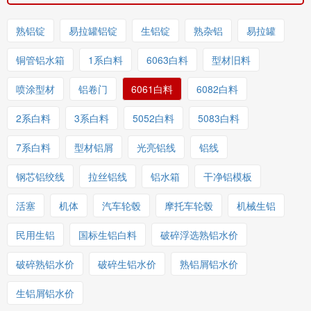
熟铝锭
易拉罐铝锭
生铝锭
熟杂铝
易拉罐
铜管铝水箱
1系白料
6063白料
型材旧料
喷涂型材
铝卷门
6061白料
6082白料
2系白料
3系白料
5052白料
5083白料
7系白料
型材铝屑
光亮铝线
铝线
钢芯铝绞线
拉丝铝线
铝水箱
干净铝模板
活塞
机体
汽车轮毂
摩托车轮毂
机械生铝
民用生铝
国标生铝白料
破碎浮选熟铝水价
破碎熟铝水价
破碎生铝水价
熟铝屑铝水价
生铝屑铝水价