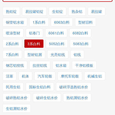
熟铝锭
易拉罐铝锭
生铝锭
熟杂铝
易拉罐
铜管铝水箱
1系白料
6063白料
型材旧料
喷涂型材
铝卷门
6061白料
6082白料
2系白料
3系白料
5052白料
5083白料
7系白料
型材铝屑
光亮铝线
铝线
钢芯铝绞线
拉丝铝线
铝水箱
干净铝模板
活塞
机体
汽车轮毂
摩托车轮毂
机械生铝
民用生铝
国标生铝白料
破碎浮选熟铝水价
破碎熟铝水价
破碎生铝水价
熟铝屑铝水价
生铝屑铝水价