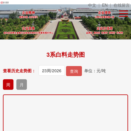
中文
|
EN
|
在线留言
3系白料走势图
查看历史走势图：
单位：元/吨
查询
周
月