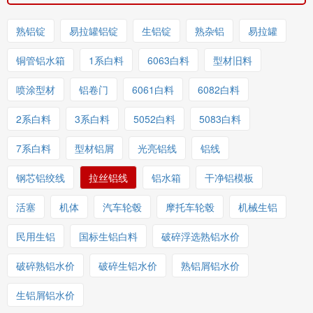
熟铝锭
易拉罐铝锭
生铝锭
熟杂铝
易拉罐
铜管铝水箱
1系白料
6063白料
型材旧料
喷涂型材
铝卷门
6061白料
6082白料
2系白料
3系白料
5052白料
5083白料
7系白料
型材铝屑
光亮铝线
铝线
钢芯铝绞线
拉丝铝线
铝水箱
干净铝模板
活塞
机体
汽车轮毂
摩托车轮毂
机械生铝
民用生铝
国标生铝白料
破碎浮选熟铝水价
破碎熟铝水价
破碎生铝水价
熟铝屑铝水价
生铝屑铝水价