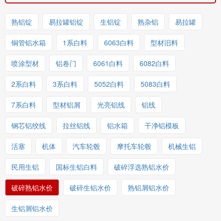
熟铝锭
易拉罐铝锭
生铝锭
熟杂铝
易拉罐
铜管铝水箱
1系白料
6063白料
型材旧料
喷涂型材
铝卷门
6061白料
6082白料
2系白料
3系白料
5052白料
5083白料
7系白料
型材铝屑
光亮铝线
铝线
钢芯铝绞线
拉丝铝线
铝水箱
干净铝模板
活塞
机体
汽车轮毂
摩托车轮毂
机械生铝
民用生铝
国标生铝白料
破碎浮选熟铝水价
破碎熟铝水价
破碎生铝水价
熟铝屑铝水价
生铝屑铝水价