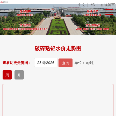
中文
|
EN
|
在线留言
破碎熟铝水价走势图
查看历史走势图：
单位：元/吨
查询
周
月