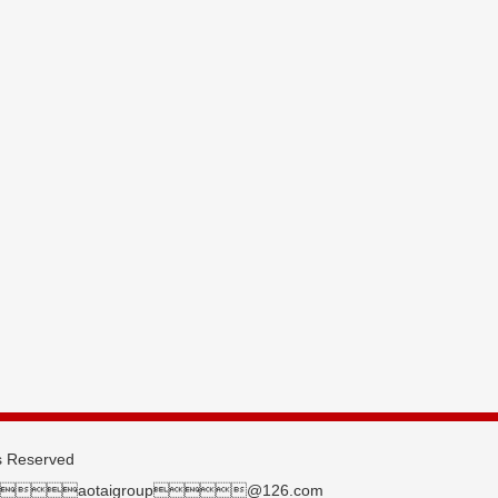
 Reserved
aotaigroup@126.com