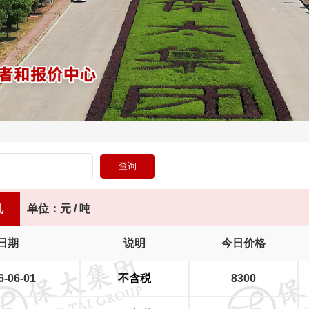
机
单位：元 / 吨
日期
说明
今日价格
6-06-01
不含税
8300