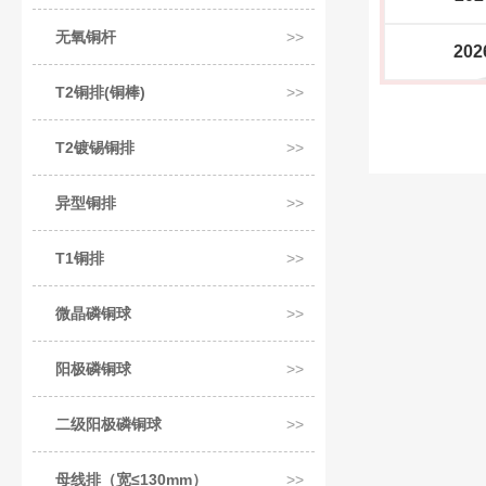
无氧铜杆
202
T2铜排(铜棒)
T2镀锡铜排
异型铜排
T1铜排
微晶磷铜球
阳极磷铜球
二级阳极磷铜球
母线排（宽≤130mm）