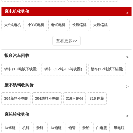
重型废钢6-10㎜
废电机收购价
中型废钢4-6㎜
小型废钢2-4㎜
统料0.8-2㎜
型材铝屑
光亮铝线
铝线
钢芯铝绞线
拉丝铝线
铝水箱
大Y式电机
小Y式电机
老式电机
长压缩机
大压缩机
油桶
镀锌铁片
干净彩钢瓦
轻薄料<0.8mm
钢丝绳
钢刨花
干净铝模板
活塞
机体
汽车轮毂
摩托车轮毂
机械生铝
小压缩机
铝芯电机
三相电大口水泵
查看更多>>
单相潜水泵
深井水泵
边角冲片
矽钢片
花色铁罐
锰钢
民用生铝
国标生铝白料
破碎浮选熟铝水价
破碎熟铝水价
报废汽车回收
家用铁壳水泵
家用铝壳水泵
鼓风机
家用电扇
家用台扇
破碎生铝水价
熟铝屑铝水价
生铝屑铝水价
轿车 (1.2吨以下铁圈)
轿车（1.2吨-1.6吨铁圈）
轿车(1.2吨以下铝圈)
SJ变压器
S9-50以下
S9-80KVA
S9-100以上
互感器
轿车（1.2吨-1.6吨铝圈）
废不锈钢收购价
豪华轿车（1.6吨以上铝圈）
面包车(铁圈)
废锡（63%）
机械镁
304新料不锈钢
304统料不锈钢
316不锈钢
316 刨花
面包车(铝圈)
皮卡车(铁圈)
皮卡车(铝圈)
柴油皮卡车（铁圈）
含镍20%不锈钢
废铅锌收购价
生不锈钢
201不锈钢
柴油皮卡车（铝圈）
货车(2吨以下 )
货车(2吨以上 )
货车(5吨以上 )
1#锌锭
机锌
杂锌
1#铅锭
铅管
杂铅
白电瓶
黑电瓶
货车(8吨以上)(集装箱、自卸车减50元/吨)
中巴、校巴
豪华大巴