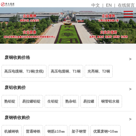
中文
|
EN
|
在线留言
废铜收购价格
高压电缆铜、T1铜(含税)
高压电缆铜、T1铜
光亮铜、T2铜
单线光亮铜
废铝收购价
电话线
铜米
镀锡铜
漆包线、杂铜米（乘品位）
熟铝锭
易拉罐铝锭
生铝锭
熟杂铝
易拉罐
铜管铝水箱
废紫杂铜、热水器（乘品位）
锡青铜95、663（乘品位）
机铜
1系白料
废钢铁收购价
6063白料
型材旧料
喷涂型材
铝卷门
6061白料
黄杂铜
铁黄铜
黄铜水箱
黄铜沫
62黄铜边料
响铜
机械铸铁
普通铸铁
钢筋≧10㎜
架子钢管
优重废钢>10㎜
6082白料
2系白料
3系白料
5052白料
5083白料
7系白料