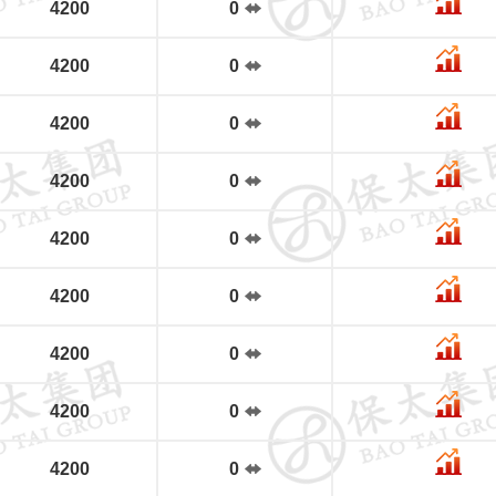
4200
0
4200
0
4200
0
4200
0
4200
0
4200
0
4200
0
4200
0
4200
0