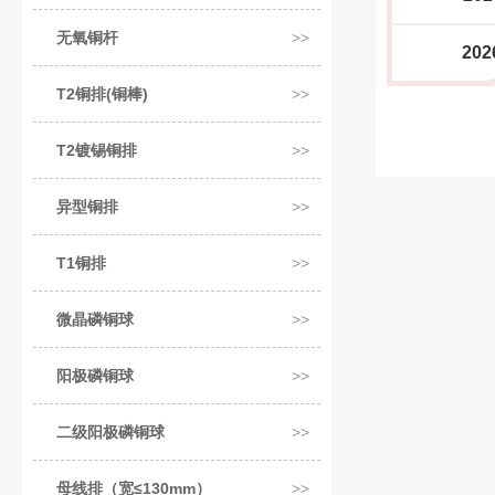
无氧铜杆
202
T2铜排(铜棒)
T2镀锡铜排
异型铜排
T1铜排
微晶磷铜球
阳极磷铜球
二级阳极磷铜球
母线排（宽≤130mm）