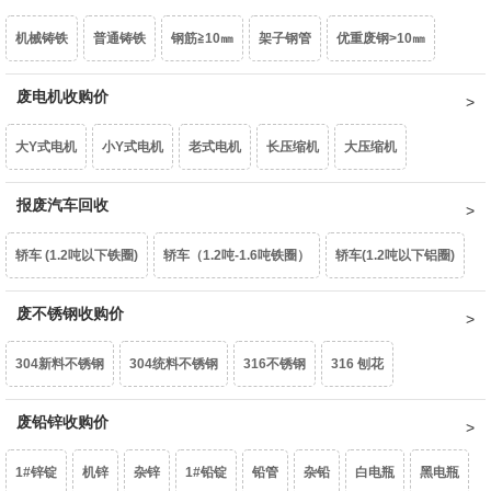
机械铸铁
普通铸铁
钢筋≧10㎜
架子钢管
优重废钢>10㎜
型材铝屑
光亮铝线
铝线
钢芯铝绞线
拉丝铝线
铝水箱
重型废钢6-10㎜
废电机收购价
中型废钢4-6㎜
小型废钢2-4㎜
统料0.8-2㎜
干净铝模板
活塞
机体
汽车轮毂
摩托车轮毂
机械生铝
大Y式电机
小Y式电机
老式电机
长压缩机
大压缩机
油桶
镀锌铁片
干净彩钢瓦
轻薄料<0.8mm
钢丝绳
钢刨花
民用生铝
国标生铝白料
破碎浮选熟铝水价
破碎熟铝水价
小压缩机
报废汽车回收
铝芯电机
三相电大口水泵
单相潜水泵
深井水泵
边角冲片
矽钢片
花色铁罐
锰钢
破碎生铝水价
熟铝屑铝水价
生铝屑铝水价
轿车 (1.2吨以下铁圈)
轿车（1.2吨-1.6吨铁圈）
轿车(1.2吨以下铝圈)
家用铁壳水泵
家用铝壳水泵
鼓风机
家用电扇
家用台扇
轿车（1.2吨-1.6吨铝圈）
废不锈钢收购价
豪华轿车（1.6吨以上铝圈）
面包车(铁圈)
SJ变压器
S9-50以下
S9-80KVA
S9-100以上
互感器
304新料不锈钢
304统料不锈钢
316不锈钢
316 刨花
面包车(铝圈)
皮卡车(铁圈)
皮卡车(铝圈)
柴油皮卡车（铁圈）
废锡（63%）
机械镁
含镍20%不锈钢
废铅锌收购价
生不锈钢
201不锈钢
柴油皮卡车（铝圈）
货车(2吨以下 )
货车(2吨以上 )
货车(5吨以上 )
1#锌锭
机锌
杂锌
1#铅锭
铅管
杂铅
白电瓶
黑电瓶
货车(8吨以上)(集装箱、自卸车减50元/吨)
中巴、校巴
豪华大巴