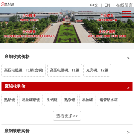
中文
|
EN
|
在线留言
废铜收购价格
高压电缆铜、T1铜(含税)
高压电缆铜、T1铜
光亮铜、T2铜
单线光亮铜
废铝收购价
电话线
铜米
镀锡铜
漆包线、杂铜米（乘品位）
熟铝锭
易拉罐铝锭
生铝锭
熟杂铝
易拉罐
铜管铝水箱
废紫杂铜、热水器（乘品位）
锡青铜95、663（乘品位）
机铜
1系白料
6063白料
型材旧料
查看更多>>
喷涂型材
铝卷门
6061白料
黄杂铜
铁黄铜
黄铜水箱
黄铜沫
62黄铜边料
响铜
废钢铁收购价
6082白料
2系白料
3系白料
5052白料
5083白料
7系白料