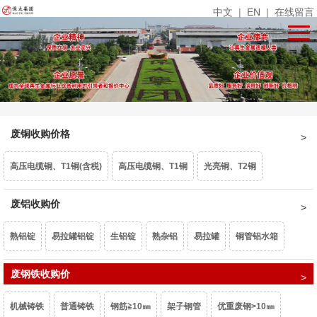
中文
|
EN
|
在线留言
废铜收购价格
高压电缆铜、T1铜(含税)
高压电缆铜、T1铜
光亮铜、T2铜
单线光亮铜
废铝收购价
电话线
铜米
镀锡铜
漆包线、杂铜米（乘品位）
熟铝锭
易拉罐铝锭
生铝锭
熟杂铝
易拉罐
铜管铝水箱
废紫杂铜、热水器（乘品位）
锡青铜95、663（乘品位）
机铜
1系白料
废钢铁收购价
6063白料
型材旧料
喷涂型材
铝卷门
6061白料
黄杂铜
铁黄铜
黄铜水箱
黄铜沫
62黄铜边料
响铜
机械铸铁
普通铸铁
钢筋≧10㎜
架子钢管
优重废钢>10㎜
6082白料
2系白料
3系白料
5052白料
5083白料
7系白料