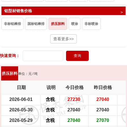
T2镀锡铜排
铝型材销售价格
异型铜排
T1铜排
微晶磷铜球
阳极磷铜球
非标铝棒排
国标铝棒排
挤压胚料
喷涂
非标喷涂
二级阳极磷铜球
母线排（宽≤130mm）
母线排（宽＞130mm）
白电泳、香槟电泳
氧化
金黄电泳
查看更多>>
紫铜电泳
黑珍珠
喷涂木纹
镀锡母线排（宽≤130mm）
镀锡母线排（宽＞130mm）
穿条门窗
注胶门窗
铜板坯料（宽630mm,厚18mm,不含运费）
铜板 （厚≥6mm）
快速查询：
铜板带（厚1～5mm）
铜带（厚0.5～0.9mm）
挤压胚料
单位：元 / 吨
铜带（厚0.1～0.4mm）
黄铜棒HPb59-1国标
黄铜棒HPb59-1企标
日期
说明
今日价格
昨日价格
黄铜棒Hpb57-3
2026-06-01
黄铜棒HPb56-4
含税
黄铜棒Hpb55-4
27230
黄铜棒Hpb54-4
27040
2026-05-30
含税
27040
27040
黄铜空管
六角空管
2026-05-29
含税
27040
27070