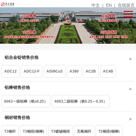
中文
|
EN
|
在线留言
铝合金锭销售价格
ADC12
ADC12-F
AlSi9Cu3
A380
AC2B
AC4B
压铸铝
铝棒销售价格
6063一级铝棒（铁≤0.25）
6063二级铝棒（铁0.25～0.35）
6061-F（铁>0.35）
铜材销售价格
6061铝棒（铁＜0.35）
T3铜杆
T3铜排(铜棒)
T3镀锡铜排
无氧铜杆
T2铜排(铜棒)
6061铝棒（铁0.35～0.5）
6463铝棒
6082铝棒