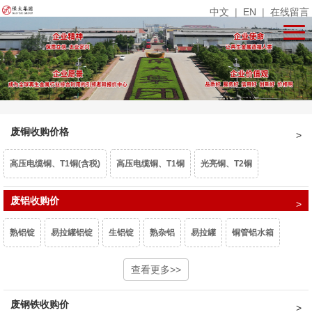
中文
|
EN
|
在线留言
废铜收购价格
高压电缆铜、T1铜(含税)
高压电缆铜、T1铜
光亮铜、T2铜
单线光亮铜
废铝收购价
电话线
铜米
镀锡铜
漆包线、杂铜米（乘品位）
熟铝锭
易拉罐铝锭
生铝锭
熟杂铝
易拉罐
铜管铝水箱
废紫杂铜、热水器（乘品位）
锡青铜95、663（乘品位）
机铜
1系白料
6063白料
型材旧料
查看更多>>
喷涂型材
铝卷门
6061白料
黄杂铜
铁黄铜
黄铜水箱
黄铜沫
62黄铜边料
响铜
废钢铁收购价
6082白料
2系白料
3系白料
5052白料
5083白料
7系白料