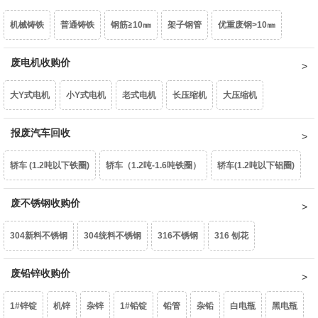
机械铸铁
普通铸铁
钢筋≧10㎜
架子钢管
优重废钢>10㎜
型材铝屑
光亮铝线
铝线
钢芯铝绞线
拉丝铝线
铝水箱
重型废钢6-10㎜
废电机收购价
中型废钢4-6㎜
小型废钢2-4㎜
统料0.8-2㎜
干净铝模板
活塞
机体
汽车轮毂
摩托车轮毂
机械生铝
大Y式电机
小Y式电机
老式电机
长压缩机
大压缩机
油桶
镀锌铁片
干净彩钢瓦
轻薄料<0.8mm
钢丝绳
钢刨花
民用生铝
国标生铝白料
破碎浮选熟铝水价
破碎熟铝水价
小压缩机
报废汽车回收
铝芯电机
三相电大口水泵
单相潜水泵
深井水泵
边角冲片
矽钢片
花色铁罐
锰钢
破碎生铝水价
熟铝屑铝水价
生铝屑铝水价
轿车 (1.2吨以下铁圈)
轿车（1.2吨-1.6吨铁圈）
轿车(1.2吨以下铝圈)
家用铁壳水泵
家用铝壳水泵
鼓风机
家用电扇
家用台扇
轿车（1.2吨-1.6吨铝圈）
废不锈钢收购价
豪华轿车（1.6吨以上铝圈）
面包车(铁圈)
SJ变压器
S9-50以下
S9-80KVA
S9-100以上
互感器
304新料不锈钢
304统料不锈钢
316不锈钢
316 刨花
面包车(铝圈)
皮卡车(铁圈)
皮卡车(铝圈)
柴油皮卡车（铁圈）
废锡（63%）
机械镁
含镍20%不锈钢
废铅锌收购价
生不锈钢
201不锈钢
柴油皮卡车（铝圈）
货车(2吨以下 )
货车(2吨以上 )
货车(5吨以上 )
1#锌锭
机锌
杂锌
1#铅锭
铅管
杂铅
白电瓶
黑电瓶
货车(8吨以上)(集装箱、自卸车减50元/吨)
中巴、校巴
豪华大巴