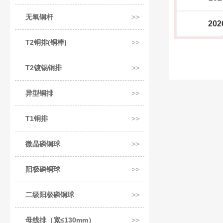
无氧铜杆
202
T2铜排(铜棒)
T2镀锡铜排
异型铜排
T1铜排
微晶磷铜球
阳极磷铜球
二级阳极磷铜球
母线排（宽≤130mm）