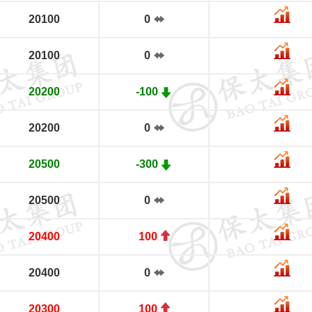
20100
0
20100
0
20200
-100
20200
0
20500
-300
20500
0
20400
100
20400
0
20300
100