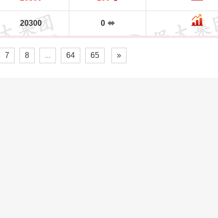
20300
0
7
8
...
64
65
»