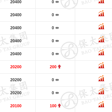
20400
0
20400
0
20400
0
20400
0
20400
0
20200
200
20200
0
20200
0
20100
100